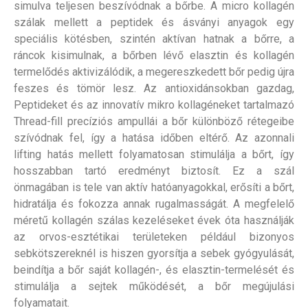
simulva teljesen beszívódnak a bőrbe. A micro kollagén
szálak mellett a peptidek és ásványi anyagok egy
speciális kötésben, szintén aktívan hatnak a bőrre, a
ráncok kisimulnak, a bőrben lévő elasztin és kollagén
termelődés aktivizálódik, a megereszkedett bőr pedig újra
feszes és tömör lesz. Az antioxidánsokban gazdag,
Peptideket és az innovatív mikro kollagéneket tartalmazó
Thread-fill precíziós ampullái a bőr különböző rétegeibe
szívódnak fel, így a hatása időben eltérő. Az azonnali
lifting hatás mellett folyamatosan stimulálja a bőrt, így
hosszabban tartó eredményt biztosít. Ez a szál
önmagában is tele van aktív hatóanyagokkal, erősíti a bőrt,
hidratálja és fokozza annak rugalmasságát. A megfelelő
méretű kollagén szálas kezeléseket évek óta használják
az orvos-esztétikai területeken például bizonyos
sebkötszereknél is hiszen gyorsítja a sebek gyógyulását,
beindítja a bőr saját kollagén-, és elasztin-termelését és
stimulálja a sejtek működését, a bőr megújulási
folyamatait.